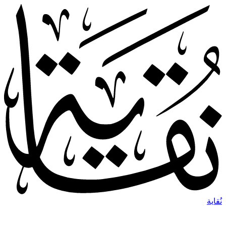
نُقاية